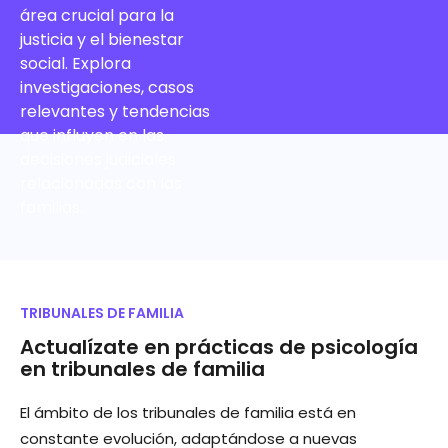
área crucial para la
justicia y el bienestar
social. Explora
investigaciones, casos
relevantes y tendencias
que influyen en las
decisiones judiciales
relacionadas con las
familias.
TRIBUNALES DE FAMILIA
Actualízate en prácticas de psicología
en tribunales de familia
El ámbito de los tribunales de familia está en
constante evolución, adaptándose a nuevas