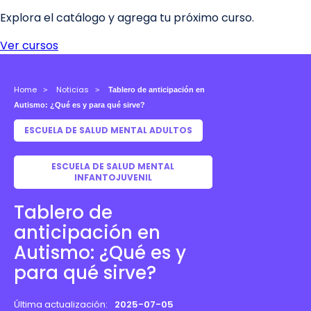
Home
Noticias
Tablero de anticipación en
Autismo: ¿Qué es y para qué sirve?
ESCUELA DE SALUD MENTAL ADULTOS
ESCUELA DE SALUD MENTAL
INFANTOJUVENIL
Tablero de
anticipación en
Autismo: ¿Qué es y
para qué sirve?
Última actualización:
2025-07-05