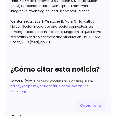
Thilo Dietz, Vera Schiewer, Ute Karbach & Michael Kusch.
(2023) Speechlessness: a Conceptual Framework.
Integrative Psychological and Behavioral Science.
Winstone et al., 2021 L. Winstone, B. Mars, C. Haworth, J.
Kidger. Social media use and social connectedness
among adolescents in the United Kingdom: a qualitative
exploration of displacement and stimulation. BMC Public
Health, 21 (1) (2021), pp. 1-15
¿Cómo citar esta noticia?
Jarpa, R. (2023).
La Ciencia detrás del Ghosting
. ADIPA.
https://adipa.mx/noticias/la-ciencia-detras-del-
ghosting/
Copiar cita