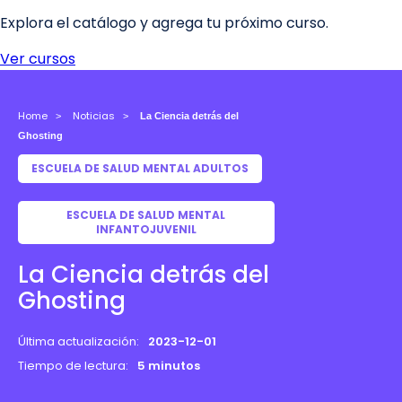
Home
Noticias
La Ciencia detrás del
Ghosting
ESCUELA DE SALUD MENTAL ADULTOS
ESCUELA DE SALUD MENTAL
INFANTOJUVENIL
La Ciencia detrás del
Ghosting
Última actualización:
2023-12-01
Tiempo de lectura:
5 minutos