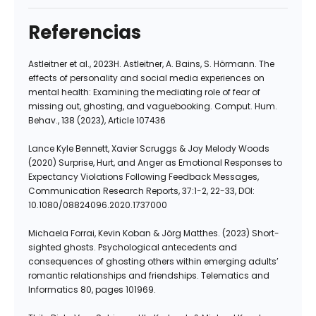
Referencias
Astleitner et al., 2023H. Astleitner, A. Bains, S. Hörmann. The
effects of personality and social media experiences on
mental health: Examining the mediating role of fear of
missing out, ghosting, and vaguebooking. Comput. Hum.
Behav., 138 (2023), Article 107436
Lance Kyle Bennett, Xavier Scruggs & Joy Melody Woods
(2020) Surprise, Hurt, and Anger as Emotional Responses to
Expectancy Violations Following Feedback Messages,
Communication Research Reports, 37:1-2, 22-33, DOI:
10.1080/08824096.2020.1737000
Michaela Forrai, Kevin Koban & Jörg Matthes. (2023) Short-
sighted ghosts. Psychological antecedents and
consequences of ghosting others within emerging adults’
romantic relationships and friendships. Telematics and
Informatics 80, pages 101969.