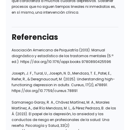
que caracteriza a muchos cuadros depresivos. Sostener
procesos que no siguen tiempos lineales ni inmediatos es,
en sí mismo, una intervención clínica.
Referencias
Asociación Americana de Psiquiatría (2013). Manual
diagnóstico y estadístico de los trastornos mentales (5.ª
ed.). https://doi.org/10.1176/appi.books.9780890425596
Joseph, J. F., Tural, U., Joseph, N. D., Mendoza, T. E., Patel, E.,
Reifer, R., & Deregnaucourt, M. (2025). Understanding high-
functioning depression in adults. Cureus, 17(2), e78891.
https://doi.org/10.7759/cureus.78891
Samaniego Garay, R. A., Chávez Martínez, M. A., Morales
Martínez, A., del Río Mendoza, M. L., & Pérez Pedraza, B. de los
Á. (2023). El papel de la depresión, la ansiedad y las
conductas de riesgo en profesionales de la salud: Una
reseña. Psicología y Salud, 33(2)