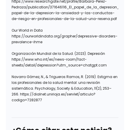
https://www.researchgate.net/profile/Barbara-Perez-
Pedraza/publication/371646116_El_papel_de_la_depresion_la_
papel-de-la-depresion-la-ansiedad-y-las-conductas-
de-riesgo-en-profesionales-de-la-salud-una-resena.pdf
Our World in Data
https://ourworldindata.org/grapher/depressive-disorders-
prevalence-ihme
Organización Mundial de la Salud. (2023). Depresión
https://www.who.int/es/news-room/fact-
sheets/detail/depression?utm_source=chatgpt.com
Navarro Gómez, N., & Trigueros Ramos, R. (2019). Estigma en
los profesionales de la salud mental: una revisión
sistemática. Psychology, Society & Education, 11(2), 253–
266. https://dialnet.unirioja.es/servlet/articulo?
codigo=7282877