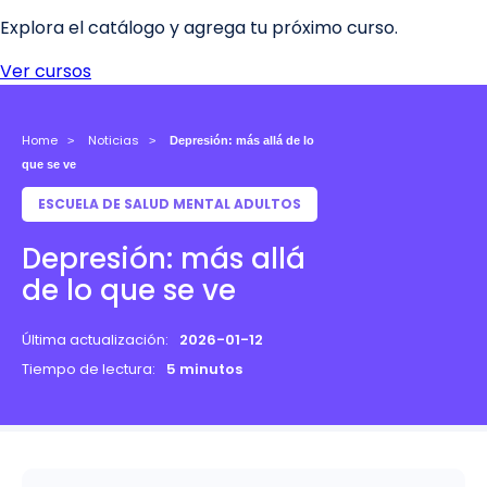
Home
Noticias
Depresión: más allá de lo
que se ve
ESCUELA DE SALUD MENTAL ADULTOS
Depresión: más allá
de lo que se ve
Última actualización:
2026-01-12
Tiempo de lectura:
5 minutos