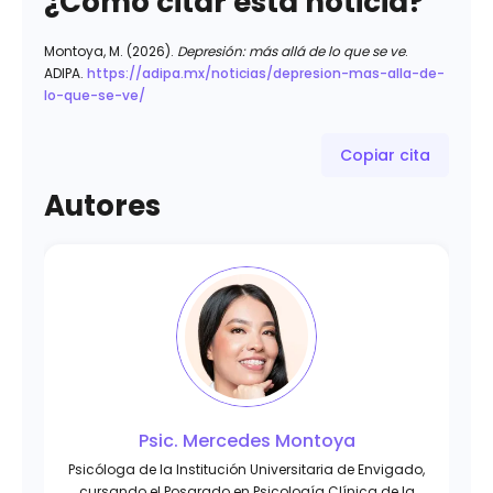
¿Cómo citar esta noticia?
Montoya, M. (2026).
Depresión: más allá de lo que se ve
.
ADIPA.
https://adipa.mx/noticias/depresion-mas-alla-de-
lo-que-se-ve/
Copiar cita
Autores
Psic. Mercedes Montoya
Psicóloga de la Institución Universitaria de Envigado,
cursando el Posgrado en Psicología Clínica de la