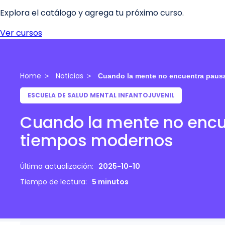
Home
Noticias
Cuando la mente no encuentra pausa
ESCUELA DE SALUD MENTAL INFANTOJUVENIL
Cuando la mente no encu
tiempos modernos
Última actualización:
2025-10-10
Tiempo de lectura:
5 minutos