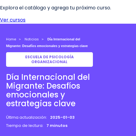
Home
Noticias
Día Internacional del
Migrante: Desafíos emocionales y estrategias clave
ESCUELA DE PSICOLOGÍA
ORGANIZACIONAL
Día Internacional del
Migrante: Desafíos
emocionales y
estrategias clave
Última actualización:
2025-01-03
Tiempo de lectura:
7 minutos