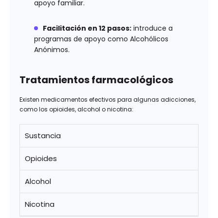
apoyo familiar.
Facilitación en 12 pasos:
introduce a
programas de apoyo como Alcohólicos
Anónimos.
Tratamientos farmacológicos
Existen medicamentos efectivos para algunas adicciones,
como los opioides, alcohol o nicotina:
Sustancia
Med
Opioides
Met
Alcohol
Disu
Nicotina
Tera