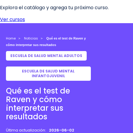
Home
Noticias
Qué es el test de Raven y
cómo interpretar sus resultados
ESCUELA DE SALUD MENTAL ADULTOS
ESCUELA DE SALUD MENTAL
INFANTOJUVENIL
Qué es el test de
Raven y cómo
interpretar sus
resultados
Última actualización:
2026-06-02