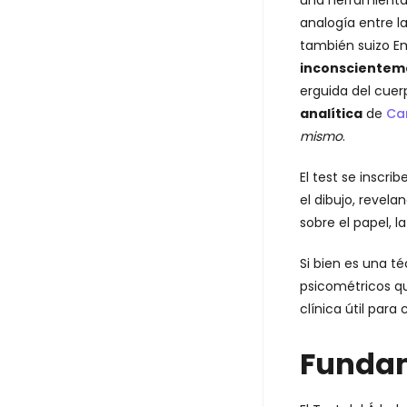
una herramienta 
analogía entre la
también suizo Em
inconscienteme
erguida del cue
analítica
de
Ca
mismo
.
El test se inscr
el dibujo, revel
sobre el papel, l
Si bien es una t
psicométricos qu
clínica útil par
Fundam