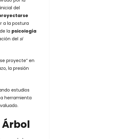
irado por la
nicial del
proyectarse
r a la postura
de la
psicología
ación del
sí
“se proyecte” en
zo, la presión
rando estudios
na herramienta
evaluado.
 Árbol