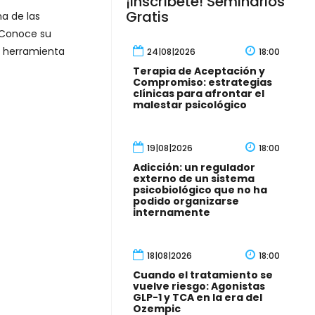
¡Inscríbete! Seminarios
Gratis
a de las
. Conoce su
a herramienta
24|08|2026
18:00
Terapia de Aceptación y
Compromiso: estrategias
clínicas para afrontar el
malestar psicológico
19|08|2026
18:00
Adicción: un regulador
externo de un sistema
psicobiológico que no ha
podido organizarse
internamente
18|08|2026
18:00
Cuando el tratamiento se
vuelve riesgo: Agonistas
GLP-1 y TCA en la era del
Ozempic