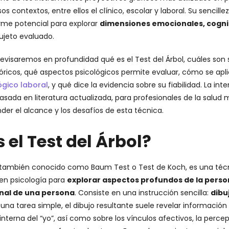
s contextos, entre ellos el clínico, escolar y laboral. Su sencill
me potencial para explorar
dimensiones emocionales, cogni
sujeto evaluado.
 revisaremos en profundidad qué es el Test del Árbol, cuáles son 
icos, qué aspectos psicológicos permite evaluar, cómo se apli
ógico laboral
, y qué dice la evidencia sobre su fiabilidad. La int
basada en literatura actualizada, para profesionales de la salud
r el alcance y los desafíos de esta técnica.
 el Test del Árbol?
l, también conocido como Baum Test o Test de Koch, es una téc
 en psicología para
explorar aspectos profundos de la person
nal de una persona
. Consiste en una instrucción sencilla:
dibu
na tarea simple, el dibujo resultante suele revelar información 
nterna del “yo”, así como sobre los vínculos afectivos, la percep