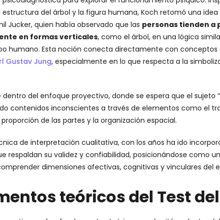
psicodiagnóstica para explorar el funcionamiento psíquico. Insp
 estructura del árbol y la figura humana, Koch retomó una idea i
il Jucker, quien había observado que las
personas tienden a 
nte en formas verticales
, como el árbol, en una lógica simila
rpo humano. Esta noción conecta directamente con conceptos 
rl Gustav Jung
, especialmente en lo que respecta a la simboliz
ibe dentro del enfoque proyectivo, donde se espera que el sujeto 
ando contenidos inconscientes a través de elementos como el tra
a proporción de las partes y la organización espacial.
écnica de interpretación cualitativa, con los años ha ido incorpo
e respaldan su validez y confiabilidad, posicionándose como u
a comprender dimensiones afectivas, cognitivas y vinculares del 
entos teóricos del Test del