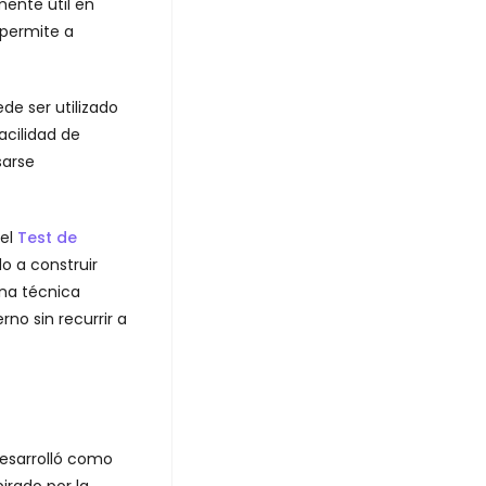
ente útil en
 permite a
ede ser utilizado
acilidad de
sarse
 el
Test de
o a construir
una técnica
no sin recurrir a
 desarrolló como