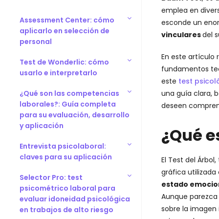
emplea en diverso
Assessment Center: cómo
esconde un enor
aplicarlo en selección de
vinculares
del 
personal
En este artículo
Test de Wonderlic: cómo
fundamentos teór
usarlo e interpretarlo
este
test psicol
una guía clara, 
¿Qué son las competencias
laborales?: Guía completa
deseen comprende
para su evaluación, desarrollo
y aplicación
¿Qué es
Entrevista psicolaboral:
claves para su aplicación
El Test del Árbo
gráfica utilizada
Selector Pro: test
estado emocio
psicométrico laboral para
Aunque parezca u
evaluar idoneidad psicológica
sobre la imagen i
en trabajos de alto riesgo