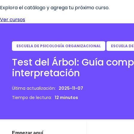
ESCUELA DE PSICOLOGÍA ORGANIZACIONAL
ESCUELA D
Test del Árbol: Guía comp
interpretación
Última actualización:
2025-11-07
Tiempo de lectura:
12 minutos
Empezar aquí