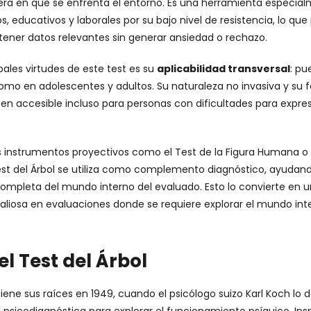
a en que se enfrenta el entorno. Es una herramienta especialm
s, educativos y laborales por su bajo nivel de resistencia, lo que
tener datos relevantes sin generar ansiedad o rechazo.
pales virtudes de este test es su
aplicabilidad transversal
: pu
omo en adolescentes y adultos. Su naturaleza no invasiva y su f
cen accesible incluso para personas con dificultades para expre
os instrumentos proyectivos como el Test de la Figura Humana o
Test del Árbol se utiliza como complemento diagnóstico, ayudand
ompleta del mundo interno del evaluado. Esto lo convierte en 
liosa en evaluaciones donde se requiere explorar el mundo inter
el Test del Árbol
 tiene sus raíces en 1949, cuando el psicólogo suizo Karl Koch lo