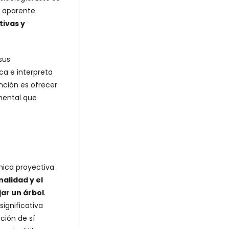
ez aparente
tivas y
sus
ca e interpreta
ención es ofrecer
 mental que
nica proyectiva
alidad y el
jar un árbol
.
significativa
ción de sí