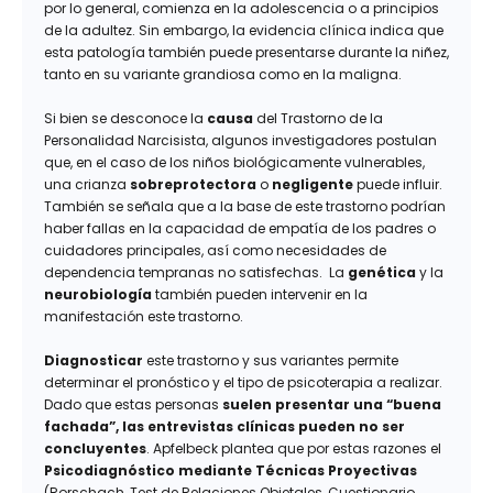
por lo general, comienza en la adolescencia o a principios
de la adultez. Sin embargo, la evidencia clínica indica que
esta patología también puede presentarse durante la niñez,
tanto en su variante grandiosa como en la maligna.
Si bien se desconoce la
causa
del Trastorno de la
Personalidad Narcisista, algunos investigadores postulan
que, en el caso de los niños biológicamente vulnerables,
una crianza
sobreprotectora
o
negligente
puede influir.
También se señala que a la base de este trastorno podrían
haber fallas en la capacidad de empatía de los padres o
cuidadores principales, así como necesidades de
dependencia tempranas no satisfechas. La
genética
y la
neurobiología
también pueden intervenir en la
manifestación este trastorno.
Diagnosticar
este trastorno y sus variantes permite
determinar el pronóstico y el tipo de psicoterapia a realizar.
Dado que estas personas
suelen presentar una “buena
fachada”,
las entrevistas clínicas pueden no ser
concluyentes
. Apfelbeck plantea que por estas razones el
Psicodiagnóstico mediante Técnicas Proyectivas
(Rorschach, Test de Relaciones Objetales, Cuestionario