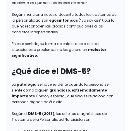
problema es que son incapaces de amar.
Según menciona nuestra docente, todos los trastornos de
la personalidad son
egosintónicos
(“yo soy así”), por lo
que no reconocen las propias contribuciones a los
conflictos interpersonales.
En este sentido, su forma de enfrentarse a ciertas
situaciones o problemas no les genera un
malestar
significativo.
¿Qué dice el DMS-5?
La
patología
se hace evidente
cuando la persona se
siente como alguien
grandioso
,
extremadamente
important
e, único y especial, que solo se relaciona con
personas dignas de él o ella.
Según el
DMS-5 (2013)
, los criterios diagnósticos del
Trastorno de la Personalidad Narcisista son: