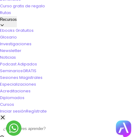
Curso gratis de regalo
Rutas
Recursos
Ebooks Gratuitos
Glosario
Investigaciones
Newsletter
Noticias
Podcast Adipados
Seminarios
GRATIS
Sesiones Magistrales
Especializaciones
Acreditaciones
Diplomados
Cursos
Iniciar sesión
Regístrate
Buscar