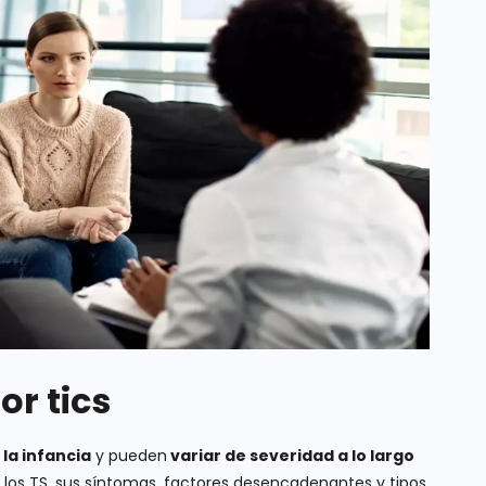
or tics
la infancia
y pueden
variar de severidad a lo largo
e los TS, sus síntomas, factores desencadenantes y tipos