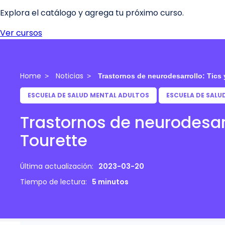
Home
Noticias
Trastornos de neurodesarrollo: Tics
ESCUELA DE SALUD MENTAL ADULTOS
ESCUELA DE SALU
Trastornos de neurodesar
Tourette
Última actualización:
2023-03-20
Tiempo de lectura:
5 minutos