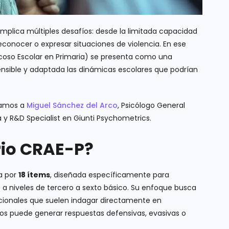
mplica múltiples desafíos: desde la limitada capacidad
 reconocer o expresar situaciones de violencia. En ese
Acoso Escolar en Primaria) se presenta como una
nsible y adaptada las dinámicas escolares que podrían
stamos a
Miguel Sánchez del Arco
, Psicólogo General
a y R&D Specialist en Giunti Psychometrics.
rio CRAE-P?
a por
18 ítems
, diseñada específicamente para
e a niveles de tercero a sexto básico. Su enfoque busca
dicionales que suelen indagar directamente en
ños puede generar respuestas defensivas, evasivas o