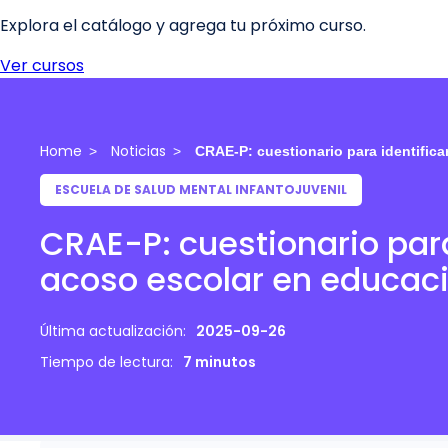
Home
Noticias
CRAE-P: cuestionario para identifica
ESCUELA DE SALUD MENTAL INFANTOJUVENIL
CRAE-P: cuestionario para
acoso escolar en educaci
Última actualización:
2025-09-26
Tiempo de lectura:
7 minutos