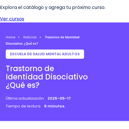
Home
Noticias
Trastorno de Identidad
Disociativo ¿Qué es?
ESCUELA DE SALUD MENTAL ADULTOS
Trastorno de
Identidad Disociativo
¿Qué es?
Última actualización:
2025-05-17
Tiempo de lectura:
9 minutos.