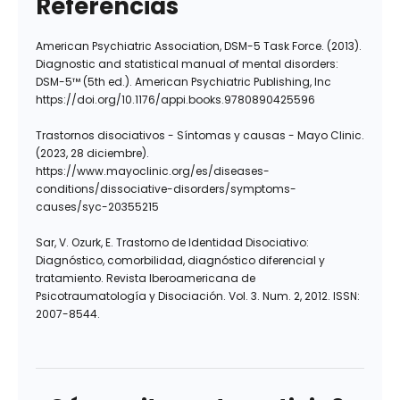
Referencias
American Psychiatric Association, DSM-5 Task Force. (2013).
Diagnostic and statistical manual of mental disorders:
DSM-5™ (5th ed.). American Psychiatric Publishing, Inc
https://doi.org/10.1176/appi.books.9780890425596
Trastornos disociativos - Síntomas y causas - Mayo Clinic.
(2023, 28 diciembre).
https://www.mayoclinic.org/es/diseases-
conditions/dissociative-disorders/symptoms-
causes/syc-20355215
Sar, V. Ozurk, E. Trastorno de Identidad Disociativo:
Diagnóstico, comorbilidad, diagnóstico diferencial y
tratamiento. Revista Iberoamericana de
Psicotraumatología y Disociación. Vol. 3. Num. 2, 2012. ISSN:
2007-8544.