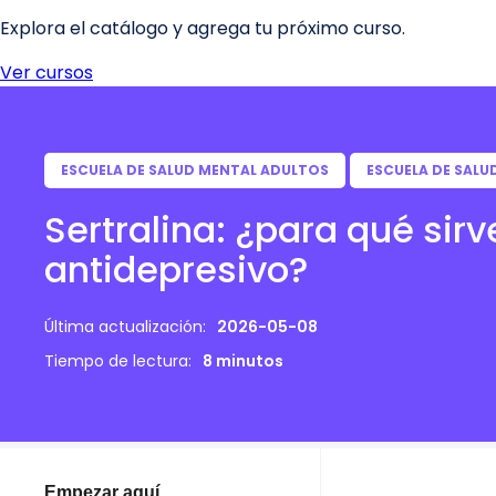
ESCUELA DE SALUD MENTAL ADULTOS
ESCUELA DE SALU
Sertralina: ¿para qué sir
antidepresivo?
Última actualización:
2026-05-08
Tiempo de lectura:
8 minutos
Empezar aquí