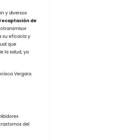
ón y diversos
a recaptación de
rotransmisor
 su eficacia y
gual que
e la salud, ya
ncisca Vergara.
hibidores
trastornos del