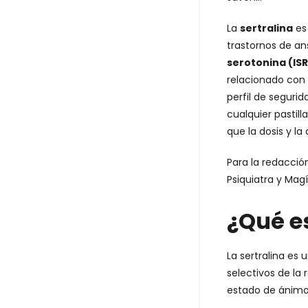
La
sertralina
es 
trastornos de an
serotonina (IS
relacionado con 
perfil de seguri
cualquier pastill
que la dosis y l
Para la redacción
Psiquiatra y Magí
¿Qué es
La sertralina es
selectivos de la 
estado de ánim