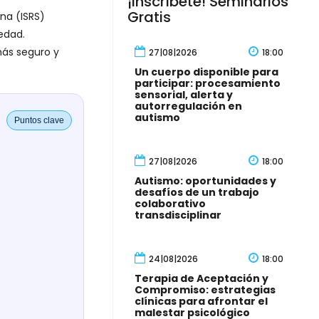
¡Inscríbete! Seminarios
Gratis
ina (ISRS)
edad.
ás seguro y
27|08|2026
18:00
Un cuerpo disponible para
participar: procesamiento
sensorial, alerta y
autorregulación en
autismo
Puntos clave
27|08|2026
18:00
Autismo: oportunidades y
desafíos de un trabajo
colaborativo
transdisciplinar
24|08|2026
18:00
Terapia de Aceptación y
Compromiso: estrategias
clínicas para afrontar el
malestar psicológico