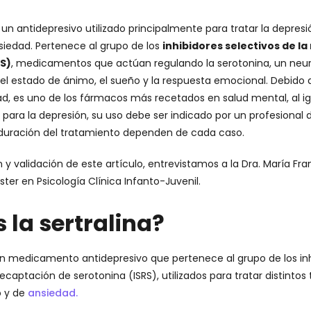
un antidepresivo utilizado principalmente para tratar la depresi
siedad. Pertenece al grupo de los
inhibidores selectivos de l
RS)
, medicamentos que actúan regulando la serotonina, un neu
el estado de ánimo, el sueño y la respuesta emocional. Debido a
dad, es uno de los fármacos más recetados en salud mental, al i
a para la depresión, su uso debe ser indicado por un profesional d
a duración del tratamiento dependen de cada caso.
 y validación de este artículo, entrevistamos a la Dra. María Fra
ster en Psicología Clínica Infanto-Juvenil.
 la sertralina?
 un medicamento antidepresivo que pertenece al grupo de los in
recaptación de serotonina (ISRS), utilizados para tratar distintos 
o y de
ansiedad.