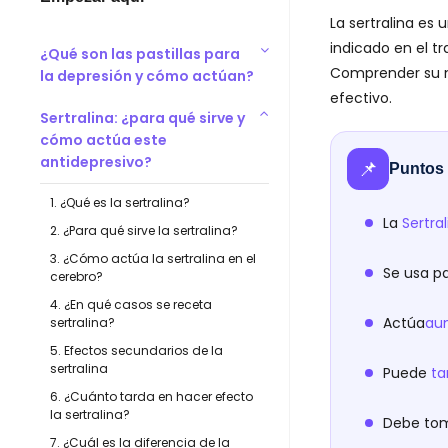
La sertralina es 
indicado en el t
¿Qué son las pastillas para
Comprender su m
la depresión y cómo actúan?
efectivo.
Sertralina: ¿para qué sirve y
cómo actúa este
antidepresivo?
📌
Puntos 
1. ¿Qué es la sertralina?
La
Sertra
2. ¿Para qué sirve la sertralina?
3. ¿Cómo actúa la sertralina en el
Se usa p
cerebro?
4. ¿En qué casos se receta
Actúa
au
sertralina?
5. Efectos secundarios de la
sertralina
Puede
ta
6. ¿Cuánto tarda en hacer efecto
la sertralina?
Debe to
7. ¿Cuál es la diferencia de la