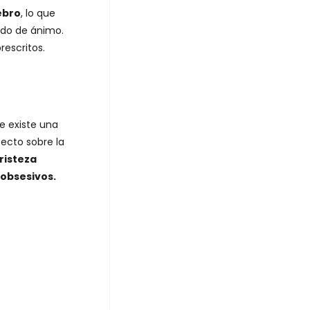
ebro
, lo que
tado de ánimo.
rescritos.
ue existe una
fecto sobre la
risteza
 obsesivos.