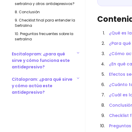
sertralina y otros antidepresivos?
8. Conclusión
Conteni
9. Checklist final para entender la
Sertralina
¿Qué es la
10. Preguntas frecuentes sobre la
sertralina
¿Para qué 
¿Cómo actú
Escitalopram: ¿para qué
sirve y cómo funciona este
¿En qué ca
antidepresivo?
Efectos se
Citalopram: ¿para qué sirve
¿Cuánto ta
y cómo actúa este
antidepresivo?
¿Cuál es l
Conclusió
Checklist 
Preguntas 