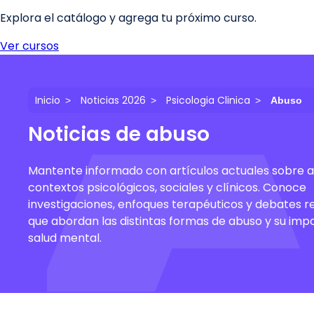
Inicio
Noticias 2026
Psicologia Clinica
Abuso
Noticias de abuso
Mantente informado con artículos actuales sobre 
contextos psicológicos, sociales y clínicos. Conoce
investigaciones, enfoques terapéuticos y debates r
que abordan las distintas formas de abuso y su imp
salud mental.