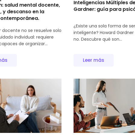
Inteligencias Múltiples d
n: salud mental docente,
Gardner: guía para psic
, y descanso en la
contemporánea.
¿Existe una sola forma de se
ar docente no se resuelve solo
inteligente? Howard Gardner 
idado individual: requiere
no. Descubre qué son...
capaces de organizar...
más
Leer más