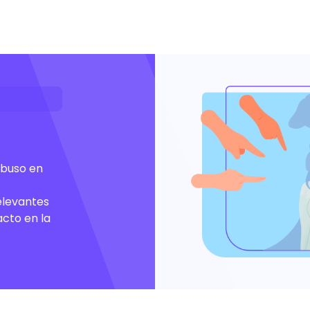
abuso en
elevantes
acto en la