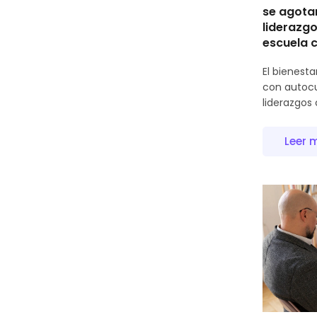
se agota
liderazgo
escuela 
El bienest
con autocu
liderazgos 
Leer 