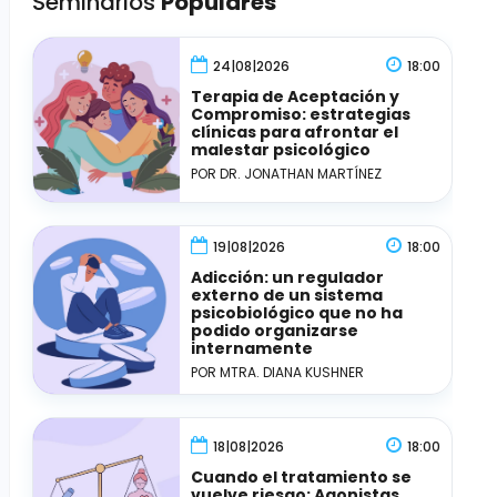
Seminarios
Populares
24|08|2026
18:00
Terapia de Aceptación y
Compromiso: estrategias
clínicas para afrontar el
malestar psicológico
POR DR. JONATHAN MARTÍNEZ
19|08|2026
18:00
Adicción: un regulador
externo de un sistema
psicobiológico que no ha
podido organizarse
internamente
POR MTRA. DIANA KUSHNER
18|08|2026
18:00
Cuando el tratamiento se
vuelve riesgo: Agonistas