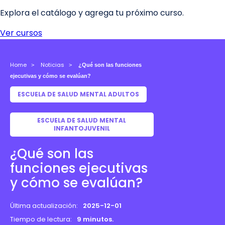
Home
Noticias
¿Qué son las funciones
ejecutivas y cómo se evalúan?
ESCUELA DE SALUD MENTAL ADULTOS
ESCUELA DE SALUD MENTAL
INFANTOJUVENIL
¿Qué son las
funciones ejecutivas
y cómo se evalúan?
Última actualización:
2025-12-01
Tiempo de lectura:
9 minutos.