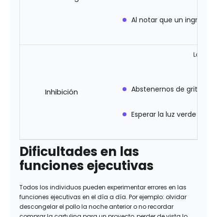
Al notar que un ingredien
La inhi
Abstenernos de gritar a 
Inhibición
Esperar la luz verde del
Dificultades en las
funciones ejecutivas
Todos los individuos pueden experimentar errores en las
funciones ejecutivas en el día a día. Por ejemplo: olvidar
descongelar el pollo la noche anterior o no recordar
comprar la cartulina para un proyecto, perder de vista lo