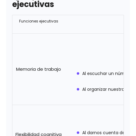
ejecutivas
Funciones ejecutivas
La
Memoria de trabajo
Al escuchar un número d
Al organizar nuestra lis
Al darnos cuenta de que 
Flexibilidad cognitiva