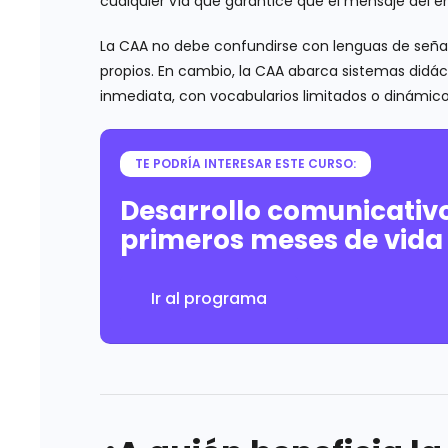
cualquier vía que garantice que el mensaje del em
La CAA no debe confundirse con lenguas de señas 
propios. En cambio, la CAA abarca sistemas didác
inmediata, con vocabularios limitados o dinámicos
TE PODRÍA INTERESAR ESTE CURSO:
Desarrollo comunicativo
primeros meses de vida
Ir al programa