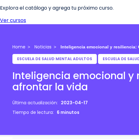
Home
Noticias
Inteligencia emocional y resiliencia: 
ESCUELA DE SALUD MENTAL ADULTOS
ESCUELA DE SALU
Inteligencia emocional y 
afrontar la vida
Última actualización:
2023-04-17
Tiempo de lectura:
6 minutos