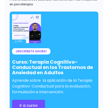
en psicoterapia:
¡INSCRÍBETE AHORA!
Curso: Terapia Cognitivo-
Conductual en los Trastornos de
Ansiedad en Adultos
Aprende sobre la aplicación de la Terapia
Cognitivo-Conductual para la evaluación,
formulación e intervención.
Ir a curso