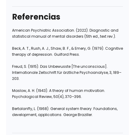
Referencias
American Psychiatric Association. (2022). Diagnostic and
statistical manual of mental disorders (5th ed., text rev.).
Beck, A. T., Rush, A. J., Shaw, B. F., & Emery, G. (1979). Cognitive
therapy of depression. Guilford Press.
Freud, S. (1915). Das Unbewusste [The unconscious].
Internationale Zeitschrift für ärztliche Psychoanalyse, 3, 189–
203.
Maslow, A. H. (1943). A theory of human motivation.
Psychological Review, 50(4), 370–396.
Bertalanffy, L. (1968). General system theory: Foundations,
development, applications. George Braziller.