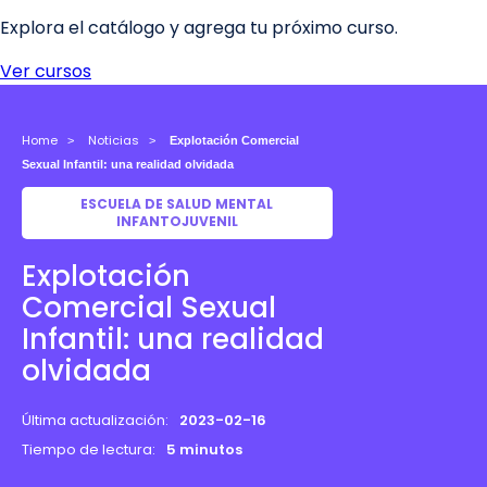
Home
Noticias
Explotación Comercial
Sexual Infantil: una realidad olvidada
ESCUELA DE SALUD MENTAL
INFANTOJUVENIL
Explotación
Comercial Sexual
Infantil: una realidad
olvidada
Última actualización:
2023-02-16
Tiempo de lectura:
5 minutos