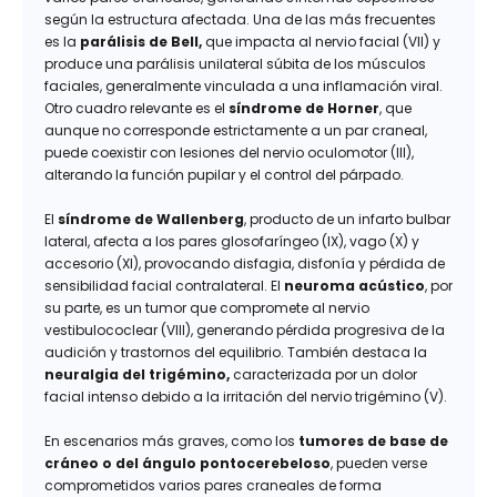
según la estructura afectada. Una de las más frecuentes
es la
parálisis de Bell,
que impacta al nervio facial (VII) y
produce una parálisis unilateral súbita de los músculos
faciales, generalmente vinculada a una inflamación viral.
Otro cuadro relevante es el
síndrome de Horner
, que
aunque no corresponde estrictamente a un par craneal,
puede coexistir con lesiones del nervio oculomotor (III),
alterando la función pupilar y el control del párpado.
El
síndrome de Wallenberg
, producto de un infarto bulbar
lateral, afecta a los pares glosofaríngeo (IX), vago (X) y
accesorio (XI), provocando disfagia, disfonía y pérdida de
sensibilidad facial contralateral. El
neuroma acústico
, por
su parte, es un tumor que compromete al nervio
vestibulococlear (VIII), generando pérdida progresiva de la
audición y trastornos del equilibrio. También destaca la
neuralgia del trigémino,
caracterizada por un dolor
facial intenso debido a la irritación del nervio trigémino (V).
En escenarios más graves, como los
tumores de base de
cráneo o del ángulo pontocerebeloso
, pueden verse
comprometidos varios pares craneales de forma