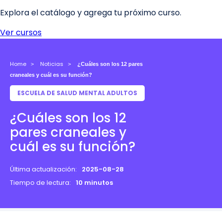
Home
Noticias
¿Cuáles son los 12 pares
craneales y cuál es su función?
ESCUELA DE SALUD MENTAL ADULTOS
¿Cuáles son los 12
pares craneales y
cuál es su función?
Última actualización:
2025-08-28
Tiempo de lectura:
10 minutos