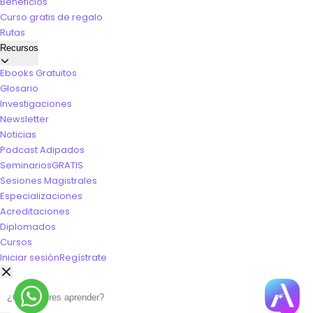
Beneficios
Curso gratis de regalo
Rutas
Recursos
Ebooks Gratuitos
Glosario
Investigaciones
Newsletter
Noticias
Podcast Adipados
Seminarios
GRATIS
Sesiones Magistrales
Especializaciones
Acreditaciones
Diplomados
Cursos
Iniciar sesión
Regístrate
Buscar