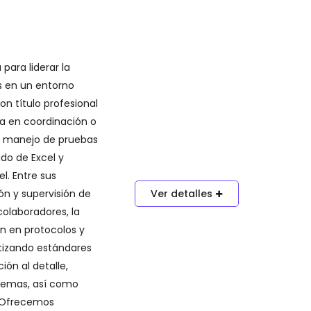
ara liderar la
s en un entorno
on título profesional
ia en coordinación o
 y manejo de pruebas
do de Excel y
l. Entre sus
Ver detalles
ón y supervisión de
colaboradores, la
n en protocolos y
ntizando estándares
ón al detalle,
blemas, así como
. Ofrecemos