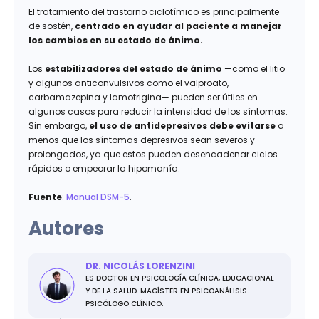
El tratamiento del trastorno ciclotímico es
principalmente
de sostén,
centrado en ayudar al paciente a manejar
los cambios en su estado de ánimo.
Los
estabilizadores del estado de ánimo
—como el litio
y algunos anticonvulsivos como el valproato,
carbamazepina y lamotrigina— pueden ser útiles en
algunos casos para reducir la intensidad de los síntomas.
Sin embargo,
el uso de antidepresivos debe evitarse
a
menos que los síntomas depresivos sean severos y
prolongados, ya que estos pueden desencadenar ciclos
rápidos o empeorar la hipomanía.
Fuente
:
Manual DSM-5
.
Autores
DR. NICOLÁS LORENZINI
ES DOCTOR EN PSICOLOGÍA CLÍNICA, EDUCACIONAL
Y DE LA SALUD. MAGÍSTER EN PSICOANÁLISIS.
PSICÓLOGO CLÍNICO.