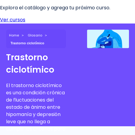
Home
Glosario
Trastorno ciclotímico
Trastorno
ciclotímico
El trastorno ciclotímico
es una condición crónica
de fluctuaciones del
estado de ánimo entre
hipomanía y depresión
leve que no llega a
cumplir los criterios para