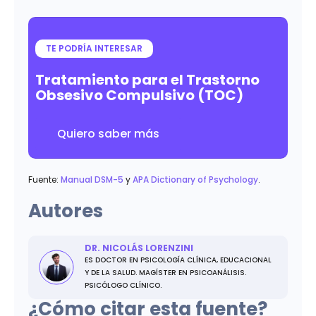
TE PODRÍA INTERESAR
Tratamiento para el Trastorno
Obsesivo Compulsivo (TOC)
Quiero saber más
Fuente:
Manual DSM-5
y
APA Dictionary of Psychology
.
Autores
DR. NICOLÁS LORENZINI
ES DOCTOR EN PSICOLOGÍA CLÍNICA, EDUCACIONAL
Y DE LA SALUD. MAGÍSTER EN PSICOANÁLISIS.
PSICÓLOGO CLÍNICO.
¿Cómo citar esta fuente?