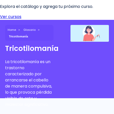
Home
Glosario
Tricotilomanía
Tricotilomanía
La tricotilomanía es un
trastorno
caracterizado por
arrancarse el cabello
de manera compulsiva,
lo que provoca pérdida
visible de este y
malestar significativo.