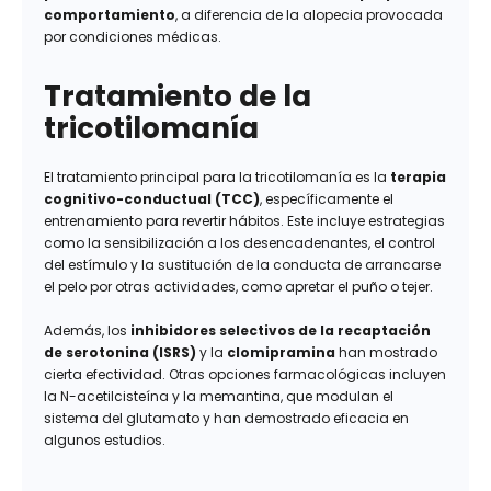
comportamiento
, a diferencia de la alopecia provocada
por condiciones médicas.
Tratamiento de la
tricotilomanía
El tratamiento principal para la tricotilomanía es la
terapia
cognitivo-conductual (TCC)
, específicamente el
entrenamiento para revertir hábitos. Este incluye estrategias
como la sensibilización a los desencadenantes, el control
del estímulo y la sustitución de la conducta de arrancarse
el pelo por otras actividades, como apretar el puño o tejer.
Además, los
inhibidores selectivos de la recaptación
de serotonina (ISRS)
y la
clomipramina
han mostrado
cierta efectividad. Otras opciones farmacológicas incluyen
la N-acetilcisteína y la memantina, que modulan el
sistema del glutamato y han demostrado eficacia en
algunos estudios.