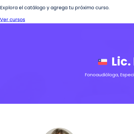
Lic
Fonoaudióloga, Espec