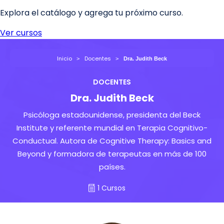
Inicio
Docentes
Dra. Judith Beck
DOCENTES
Dra. Judith Beck
Psicóloga estadounidense, presidenta del Beck
Institute y referente mundial en Terapia Cognitivo-
Conductual. Autora de Cognitive Therapy: Basics and
Beyond y formadora de terapeutas en más de 100
países.
1 Cursos