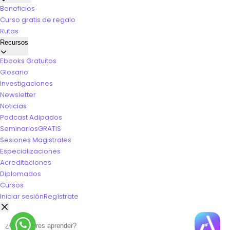
Beneficios
Curso gratis de regalo
Rutas
Recursos
Ebooks Gratuitos
Glosario
Investigaciones
Newsletter
Noticias
Podcast Adipados
Seminarios
GRATIS
Sesiones Magistrales
Especializaciones
Acreditaciones
Diplomados
Cursos
Iniciar sesión
Regístrate
Buscar