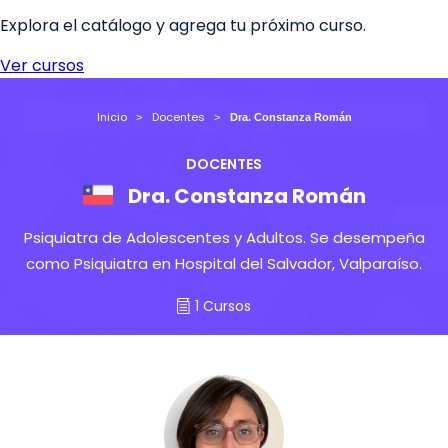
Inicio
Docentes
Dra. Constanza Román
DOCENTES
Dra. Constanza Román
Psiquiatra de Adolescentes y Adultos. Se desempeña
como Psiquiatra en Hospital del Salvador, Valparaíso.
1 Cursos