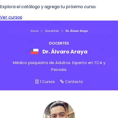
Inicio
Docentes
Dr. Álvaro Araya
DOCENTES
Dr. Álvaro Araya
Médico psiquiatra de Adultos. Experto en TCA y
Psicosis.
1 Cursos
Contacto