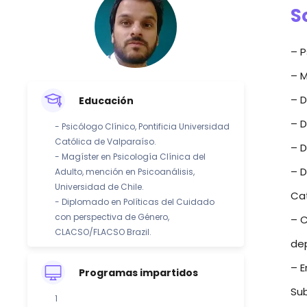
S
– P
– M
– D
Educación
– D
- Psicólogo Clínico, Pontificia Universidad
Católica de Valparaíso.
– D
- Magíster en Psicología Clínica del
– D
Adulto, mención en Psicoanálisis,
Universidad de Chile.
Cat
- Diplomado en Políticas del Cuidado
con perspectiva de Género,
– 
CLACSO/FLACSO Brazil.
dep
– E
Programas impartidos
Sub
1