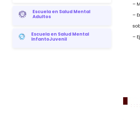
– M
Escuela en Salud Mental
– E
Adultos
sob
Escuela en Salud Mental
– E
InfantoJuvenil