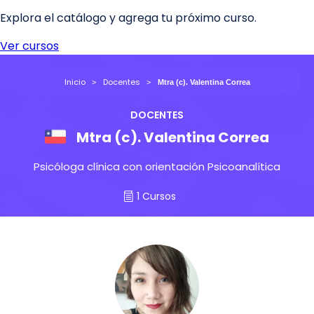
Inicio
Docentes
Mtra (c). Valentina Correa
DOCENTES
Mtra (c). Valentina Correa
Psicóloga clínica con orientación Psicoanalítica
1 Cursos