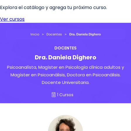
Inicio
Docentes
Dra. Daniela Dighero
DOCENTES
Dra. Daniela Dighero
Psicoanalísta, Magíster en Psicología clínica adultos y
Magíster en Psicoanálisis, Doctora en Psicoanálisis.
Docente Universitaria.
1 Cursos