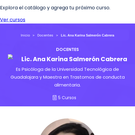
Inicio
Docentes
Lic. Ana Karina Salmerón Cabrera
DOCENTES
Lic. Ana Karina Salmerón Cabrera
Es Psicóloga de la Universidad Tecnológica de
Guadalajara y Maestra en Trastornos de conducta
alimentaria.
5 Cursos