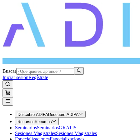
Buscar
Iniciar sesión
Regístrate
Descubre ADIPA
Descubre ADIPA
Recursos
Recursos
Seminarios
Seminarios
GRATIS
Sesiones Magistrales
Sesiones Magistrales
Especializaciones
Especializaciones