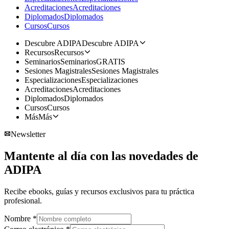
Acreditaciones
Acreditaciones
Diplomados
Diplomados
Cursos
Cursos
Descubre ADIPA
Descubre ADIPA
Recursos
Recursos
Seminarios
Seminarios
GRATIS
Sesiones Magistrales
Sesiones Magistrales
Especializaciones
Especializaciones
Acreditaciones
Acreditaciones
Diplomados
Diplomados
Cursos
Cursos
Más
Más
Newsletter
Mantente al día con las novedades de
ADIPA
Recibe ebooks, guías y recursos exclusivos para tu práctica
profesional.
Nombre
*