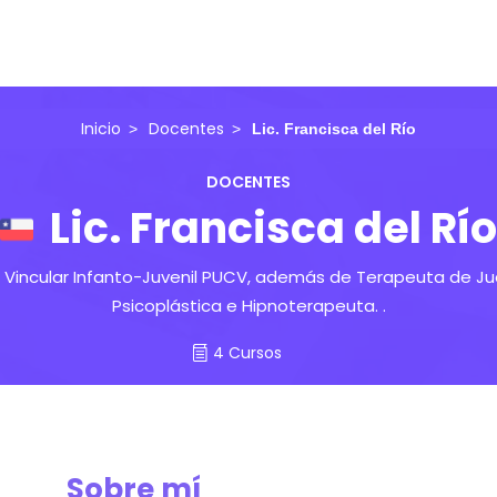
Inicio
Docentes
Lic. Francisca del Río
DOCENTES
Lic. Francisca del Río
 Vincular Infanto-Juvenil PUCV, además de Terapeuta de Jue
Psicoplástica e Hipnoterapeuta. .
4 Cursos
Sobre mí