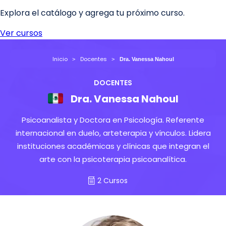
Inicio
Docentes
Dra. Vanessa Nahoul
DOCENTES
Dra. Vanessa Nahoul
Psicoanalista y Doctora en Psicología. Referente
internacional en duelo, arteterapia y vínculos. Lidera
instituciones académicas y clínicas que integran el
arte con la psicoterapia psicoanalítica.
2 Cursos