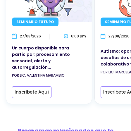
SEMINARIO FUTURO
SEMINARIO F
27/08/2026
6:00 pm
27/08/2026
Un cuerpo disponible para
Autismo: opor
participar: procesamiento
desafíos de u
sensorial, alerta y
colaborativo 
autorregulación...
POR LIC. MARCEL
POR LIC. VALENTINA MARAMBIO
Inscribete Aquí
Inscribete A
Programas relacionados que te