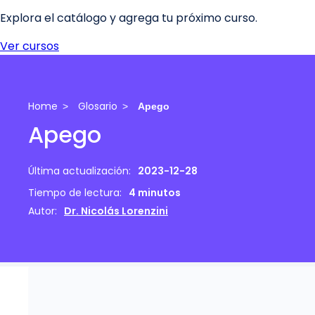
Home
Glosario
Apego
Apego
Última actualización:
2023-12-28
Tiempo de lectura:
4 minutos
Autor:
Dr. Nicolás Lorenzini