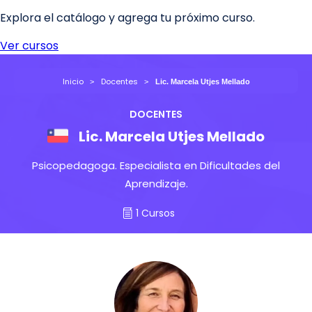
Inicio
Docentes
Lic. Marcela Utjes Mellado
DOCENTES
Lic. Marcela Utjes Mellado
Psicopedagoga. Especialista en Dificultades del
Aprendizaje.
1 Cursos