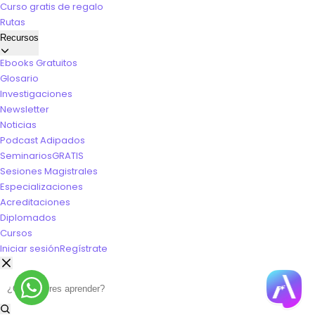
Curso gratis de regalo
Rutas
Recursos
Ebooks Gratuitos
Glosario
Investigaciones
Newsletter
Noticias
Podcast Adipados
Seminarios
GRATIS
Sesiones Magistrales
Especializaciones
Acreditaciones
Diplomados
Cursos
Iniciar sesión
Regístrate
Buscar