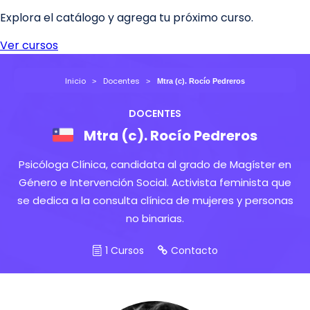
Inicio
Docentes
Mtra (c). Rocío Pedreros
DOCENTES
Mtra (c). Rocío Pedreros
Psicóloga Clínica, candidata al grado de Magíster en
Género e Intervención Social. Activista feminista que
se dedica a la consulta clínica de mujeres y personas
no binarias.
1 Cursos
Contacto