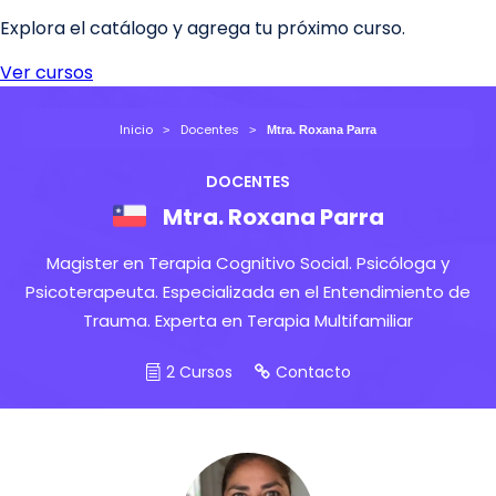
Inicio
Docentes
Mtra. Roxana Parra
DOCENTES
Mtra. Roxana Parra
Magister en Terapia Cognitivo Social. Psicóloga y
Psicoterapeuta. Especializada en el Entendimiento de
Trauma. Experta en Terapia Multifamiliar
2 Cursos
Contacto