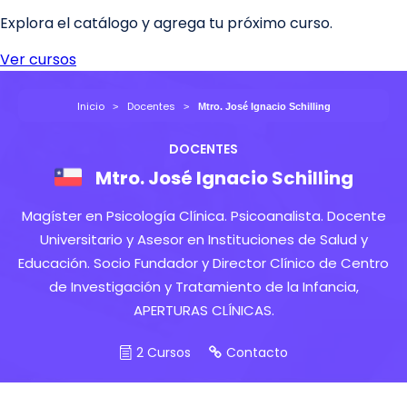
Inicio
Docentes
Mtro. José Ignacio Schilling
DOCENTES
Mtro. José Ignacio Schilling
Magíster en Psicología Clínica. Psicoanalista. Docente
Universitario y Asesor en Instituciones de Salud y
Educación. Socio Fundador y Director Clínico de Centro
de Investigación y Tratamiento de la Infancia,
APERTURAS CLÍNICAS.
2 Cursos
Contacto