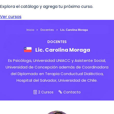
Inicio
Docentes
Lic. Carolina Moraga
DOCENTES
Lic. Carolina Moraga
Es Psicóloga, Universidad UNIACC y Asistente Social,
Universidad de Concepción además de Coordinadora
del Diplomado en Terapia Conductual Dialéctica,
Hospital del Salvador, Universidad de Chile.
2 Cursos
Contacto