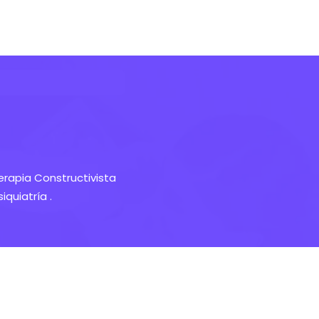
erapia Constructivista
quiatría .