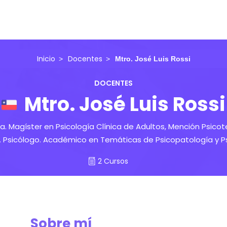
Inicio
Docentes
Mtro. José Luis Rossi
DOCENTES
Mtro. José Luis Rossi
a. Magíster en Psicología Clínica de Adultos, Mención Psicot
. Psicólogo. Académico en Temáticas de Psicopatología y Psi
2 Cursos
Sobre mí