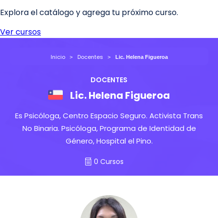
Inicio
Docentes
Lic. Helena Figueroa
DOCENTES
Lic. Helena Figueroa
Es Psicóloga, Centro Espacio Seguro. Activista Trans
No Binaria. Psicóloga, Programa de Identidad de
Género, Hospital el Pino.
0 Cursos