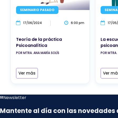
SEMINARIO PASADO
SEMINA
17/06/2024
6:00 pm
17/05
Teoría de la práctica
La escuc
Psicoanalítica
psicoan
POR MTRA. ANA MARÍA SOLÍS
POR MTRA. 
Ver más
Ver má