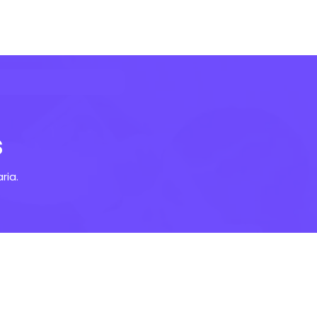
s
ria.