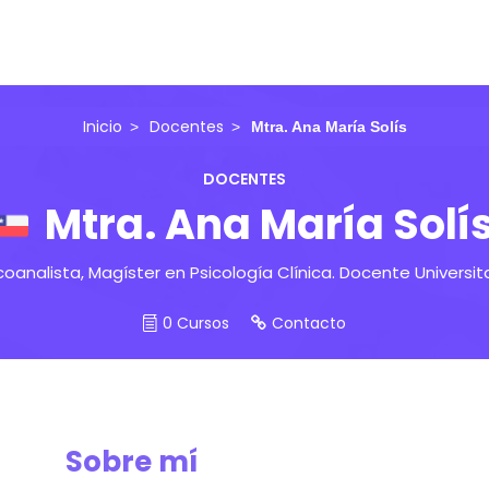
Inicio
Docentes
Mtra. Ana María Solís
DOCENTES
Mtra. Ana María Solí
coanalista, Magíster en Psicología Clínica. Docente Universita
0 Cursos
Contacto
Sobre mí