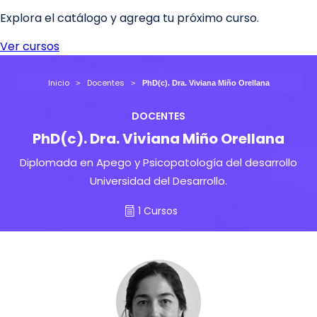
Inicio
Docentes
PhD(c). Dra. Viviana Miño Orellana
DOCENTES
PhD(c). Dra. Viviana Miño Orellana
Diplomada en Apego y Psicopatología del desarrollo
Universidad del Desarrollo.
1 Cursos