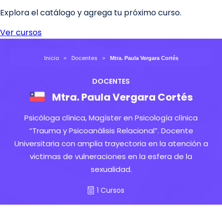
Inicio
Docentes
Mtra. Paula Vergara Cortés
DOCENTES
Mtra. Paula Vergara Cortés
Psicóloga clínica, Magíster en Psicología clínica
“Trauma y Psicoanálisis Relacional”. Docente
Universitaria con amplia trayectoria en la atención a
victimas de vulneraciones en la esfera de la
sexualidad.
1 Cursos