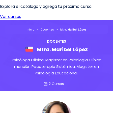
Inicio
Docentes
Mtra. Maribel López
DOCENTES
Mtra. Maribel López
Psicóloga Clínica, Magister en Psicología Clínica
mención Psicoterapia Sistémica. Magister en
Psicología Educacional.
2 Cursos